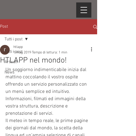
Post
Tutti i post
htlapp
Tutti i post
1 mag 2019
Tempo di lettura: 1 min
HTLAPP nel mondo!
Articoli
Un soggiorno indimenticabile inizia dal 
News
mattino coccolando il vostro ospite 
offrendo un servizio personalizzato con 
un menù semplice ed intuitivo.
Informazioni, filmati ed immagini della 
vostra struttura, descrizione e 
prenotazione di servizi.
Il meteo in tempo reale, le prime pagine 
dei giornali dal mondo, la scelta della 
lingua ed un’ampia selezione di canali 