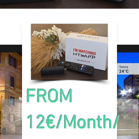
FROM
12€/Month/