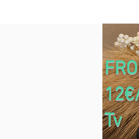
HOME
IL SERVI
FR
12€
Tv