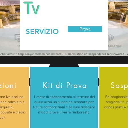
Tv
Prova
SERVIZIO
zioni
Kit di Prova
Sosp
dono Iva esclusa.
1 mese di abbonamento al termine del
Sei stagional
viene calcolato al
quale avrai un buono da scontare per
stagionalità 
cquisto.
future sottoscrizioni e se vuoi restituire
dopo i primi 6
cquisto e disdici
il Kit di prova ti verrà rimborsato.
oi!