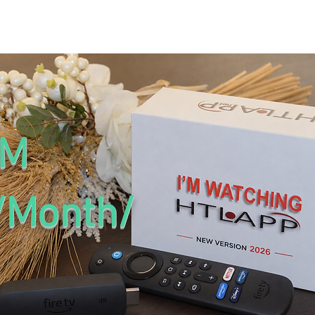
ZIO
DEMO
COME FUNZIONA
RECENSIONI
FAQ
CON
OM
/Month/