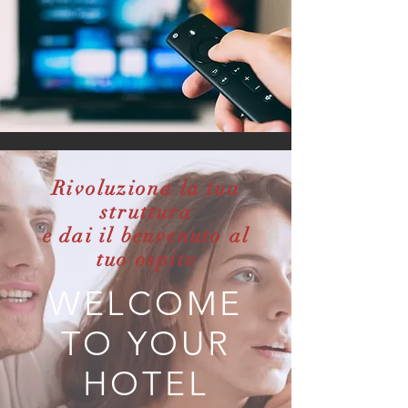
Rivoluziona la tua
struttura
e dai il benvenuto al
tuo ospite
WELCOME
TO YOUR
HOTEL