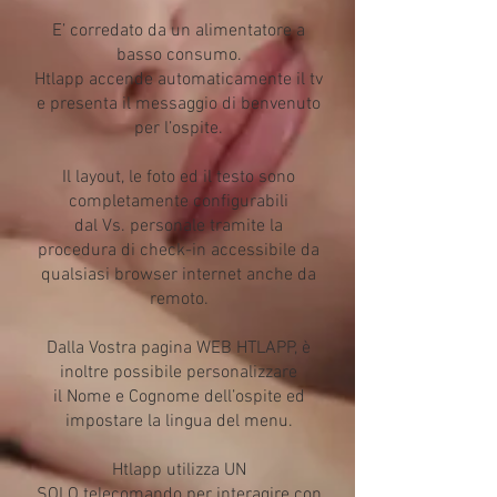
E’ corredato da un alimentatore a
basso consumo.
Htlapp accende automaticamente il tv
e presenta il messaggio di benvenuto
per l’ospite.
Il layout, le foto ed il testo sono
completamente configurabili
dal Vs. personale tramite la
procedura di check-in accessibile da
qualsiasi browser internet anche da
remoto.
Dalla Vostra pagina WEB HTLAPP, è
inoltre possibile personalizzare
il Nome e Cognome dell’ospite ed
impostare la lingua del menu.
Htlapp utilizza UN
SOLO telecomando per interagire con