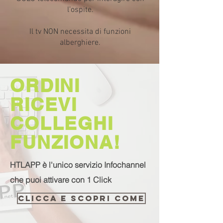
l’ospite.
Il tv NON necessita di funzioni
alberghiere.
ORDINI
RICEVI
COLLEGHI
FUNZIONA!
HTLAPP è l'unico servizio Infochannel
che puoi attivare con 1 Click
CLICCA E SCOPRI COME