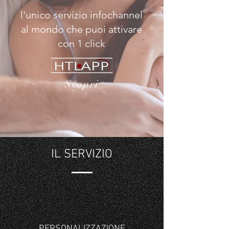
l'unico servizio infochannel
al mondo che puoi attivare
con 1 click
Scopri
IL SERVIZIO
PERSONALIZZAZIONE