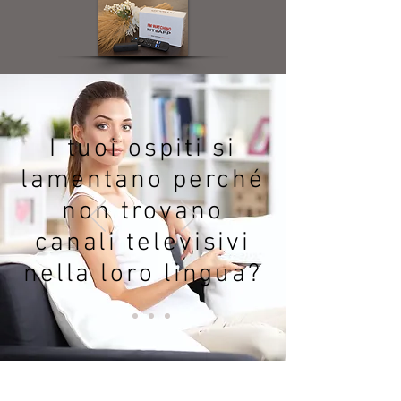
I tuoi ospiti si
lamentano perché
non trovano
canali televisivi
nella loro lingua?