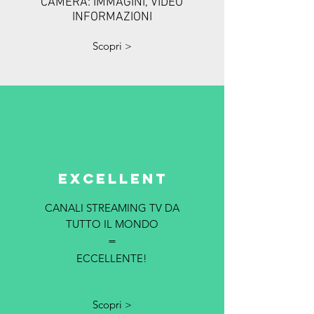
CAMERA:
IMMAGINI, VIDEO
INFORMAZIONI
Scopri >
EXCELLENT
CANALI STREAMING TV DA
TUTTO IL MONDO
=
ECCELLENTE!
Scopri >